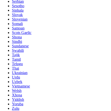
Serbian
Sesotho
Sinhala
Slovak
Slovenian
Somali
Samoan
Scots Gaelic
Shona
Sindhi
Sundanese
Swahili
Tajik
Tamil
Telugu
Thai
Ukrainian
Urdu
Uzbek
Vietnamese
Welsh
Xhosa
Yiddish
Yoruba
Zulu