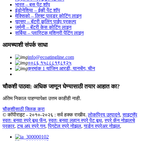
भारत – बस पेंट शॉप
इंडोनेशिया – ईव्ही पेंट शॉप
मेक्सिको – लिफ्ट पावडर कोटिंग लाइन
यूएसए – बॅटरी कूलिंग पाईप प्रकल्प
जर्मनी – बॅटरी केस कोटिंग लाइन
सर्बिया – प्लास्टिक मशिनरी पेंटिंग लाइन
आमच्याशी संपर्क साधा
info@ecoatingline.com
००८६ १५८८८१९८९२५
क्रमांक 1 यांजिन आरडी, यानचेंग, चीन
चौकशी पाठवा: अधिक जाणून घेण्यासाठी तयार आहात का?
अंतिम निकाल पाहण्यापेक्षा उत्तम काहीही नाही.
चौकशीसाठी क्लिक करा
© कॉपीराइट - २०१०-२०२६ : सर्व हक्क राखीव.
लोकप्रिय उत्पादने
,
साइटमॅप
स्वतः बनवा स्प्रे बूथ फॅन
,
स्वतः बनवा लहान स्प्रे पेंट बूथ
,
स्प्रे कॅन नोझलचे
प्रकार
,
टच अप स्प्रे गन
,
पिगटेल स्प्रे नोझल
,
गार्डन स्प्रेअर नोझल
,