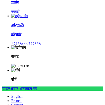
स्काईप
स्काईप
व्हॉट्सॲप
व्हॉट्सॲप
+८६१५८८८१९८९२५
वीचॅट
शीर्ष
व्हॉट्सॲपवर ऑनलाइन चॅट!
English
French
German