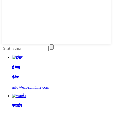
ई-मेल
ई-मेल
info@ecoatingline.com
स्काईप